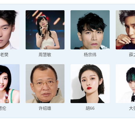
老樊
周慧敏
杨宗纬
薛
慧伦
许绍雄
胡66
大