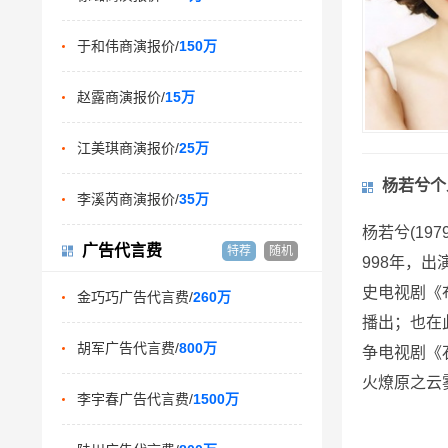
于和伟商演报价/
150万
赵露商演报价/
15万
江美琪商演报价/
25万
杨若兮个
李溪芮商演报价/
35万
杨若兮(19
广告代言费
特荐
随机
998年，
史电视剧《
金巧巧广告代言费/
260万
播出；也在
胡军广告代言费/
800万
争电视剧《
火燎原之云
李宇春广告代言费/
1500万