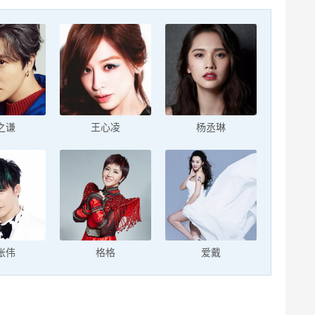
之谦
王心凌
杨丞琳
张伟
格格
爱戴