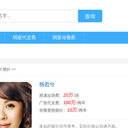
明星代言费
明星肖像费
人报价
>>
杨若兮
25万
商演出场费：
/场
180万
广告代言费：
/两年
15万
肖像使用报价：
/两年
本站的报价仅作参考，实际价格以沟通为准。