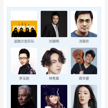
逃跑计划乐队
刘锡明
汤镇宗
李玉刚
林宥嘉
周华健