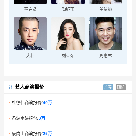
巫启贤
陶钰玉
单依纯
大壮
刘朵朵
周惠林
艺人商演报价
推荐
随机
杜德伟商演报价/
40万
冯波商演报价/
3万
景岗山商演报价/
25万