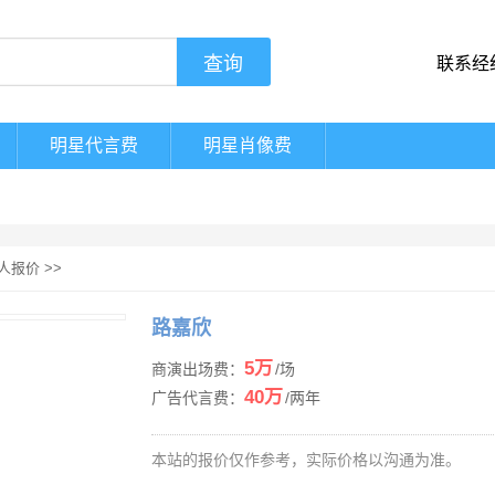
联系经
明星代言费
明星肖像费
人报价
>>
路嘉欣
5万
商演出场费：
/场
40万
广告代言费：
/两年
本站的报价仅作参考，实际价格以沟通为准。