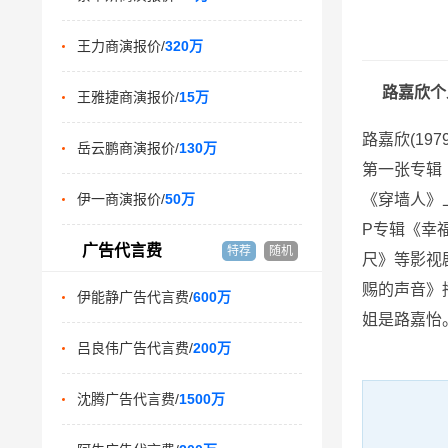
王力商演报价/
320万
路嘉欣个
王雅捷商演报价/
15万
路嘉欣(19
岳云鹏商演报价/
130万
第一张专辑
伊一商演报价/
50万
《穿墙人》上
P专辑《幸
广告代言费
特荐
随机
尺》等影视
赐的声音》
伊能静广告代言费/
600万
姐是路嘉怡
吕良伟广告代言费/
200万
沈腾广告代言费/
1500万