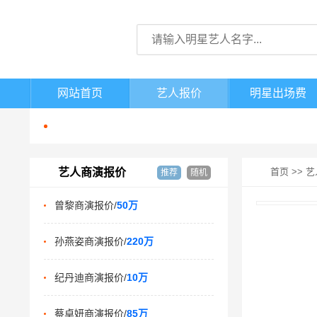
网站首页
艺人报价
明星出场费
艺人商演报价
首页
>>
艺
推荐
随机
曾黎商演报价/
50万
孙燕姿商演报价/
220万
纪丹迪商演报价/
10万
蔡卓妍商演报价/
85万