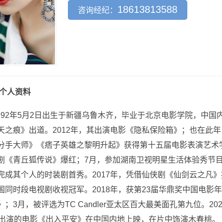
18613813588
咨询经纪：
个人资料
1992年5月2日出生于新疆乌鲁木齐，毕业于北京电影学院，中国
天之痕》出道。2012年，其出演电影《隐私保险箱》；也在此年
分手大师》《痞子英雄之黎明升起》获得第十五届电影表演艺术学会
剧《青丘狐传说》爆红；7月，参加湖南卫视明星生活体验秀节目
完成其个人的时装剧首秀。2017年，凭借仙侠剧《仙剑云之凡
国同时段电视剧收视冠军。2018年，获第23届华鼎奖中国电影年
；3月，被评选为TC Candler亚太区百大最美面孔第九位。202
其出演的电影《出入平安》在中国内地上映，在片中饰演木春桃。