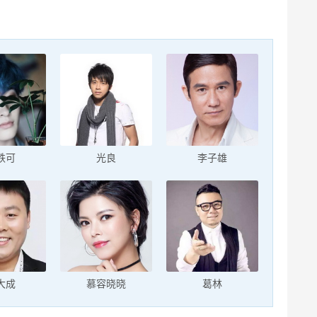
轶可
光良
李子雄
大成
慕容晓晓
葛林