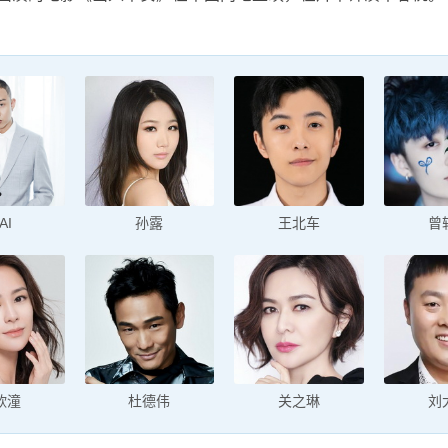
AI
孙露
王北车
曾
欣潼
杜德伟
关之琳
刘