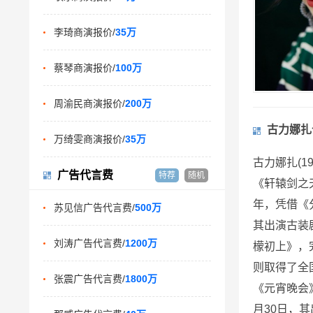
李琦商演报价/
35万
蔡琴商演报价/
100万
周渝民商演报价/
200万
古力娜扎
万绮雯商演报价/
35万
古力娜扎(
广告代言费
特荐
随机
《轩辕剑之
年，凭借《
苏见信广告代言费/
500万
其出演古装
刘涛广告代言费/
1200万
檬初上》，
则取得了全
张震广告代言费/
1800万
《元宵晚会》
月30日，