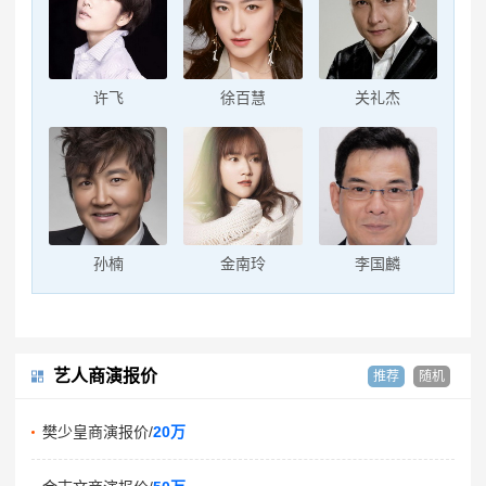
许飞
徐百慧
关礼杰
孙楠
金南玲
李国麟
艺人商演报价
推荐
随机
樊少皇商演报价/
20万