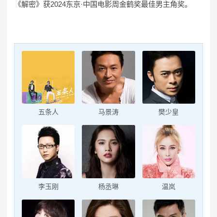
《解密》获2024东京·中国电影周金鹤奖最佳男主角奖。
五条人
马景涛
樊少皇
李玉刚
杨丞琳
温岚