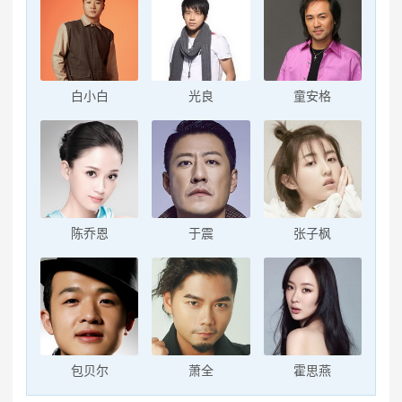
白小白
光良
童安格
陈乔恩
于震
张子枫
包贝尔
萧全
霍思燕