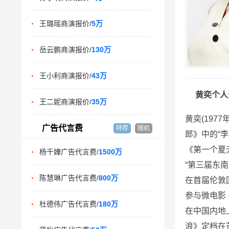
王璐瑶商演报价/
5万
岳云鹏商演报价/
130万
王小利商演报价/
43万
黄奕个人
王二妮商演报价/
35万
黄奕(19
广告代言费
特荐
随机
郎》中的“
《第一个夏
杨千嬅广告代言费/
1500万
“第三届东南
陈慧琳广告代言费/
800万
在首届伦敦
参与微电影
杜德伟广告代言费/
180万
在中国内地
浪》定档在