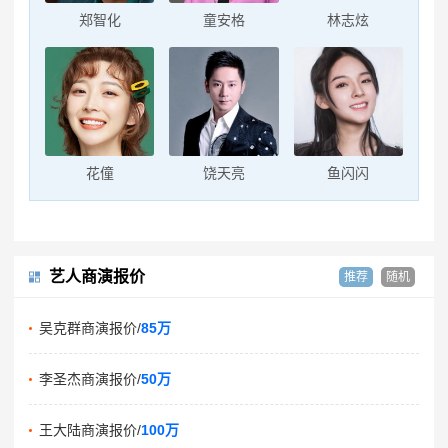
郑智化
童安格
林志炫
花僮
饶天亮
鱼闪闪
艺人商演报价
推荐
随机
吴克群商演报价/
85万
李圣杰商演报价/
50万
王大陆商演报价/
100万