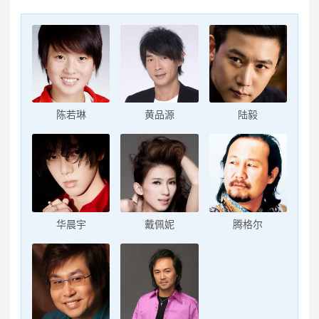
陈若琳
黄品源
陆毅
华晨宇
戴佩妮
腾格尔